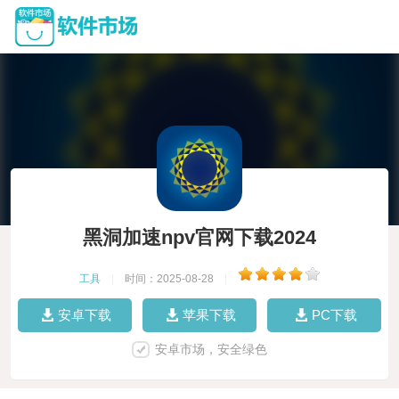
黑洞加速npv官网下载2024
工具
|
时间：2025-08-28
|
安卓下载
苹果下载
PC下载
安卓市场，安全绿色