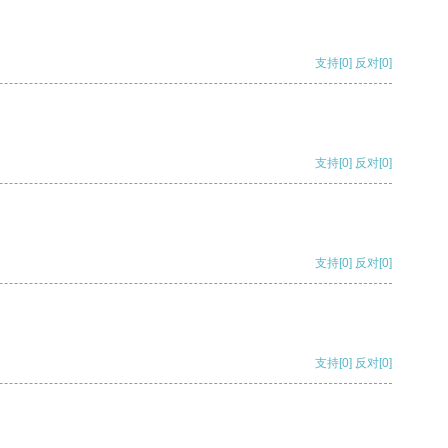
支持
[0]
反对
[0]
支持
[0]
反对
[0]
支持
[0]
反对
[0]
支持
[0]
反对
[0]