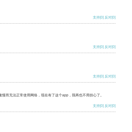
支持
[0]
反对
[0]
支持
[0]
反对
[0]
支持
[0]
反对
[0]
速慢而无法正常使用网络，现在有了这个app，我再也不用担心了。
支持
[0]
反对
[0]