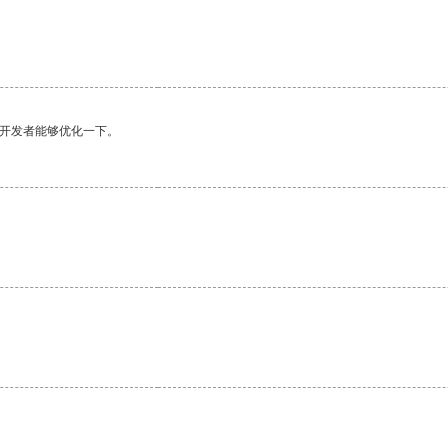
望开发者能够优化一下。
。