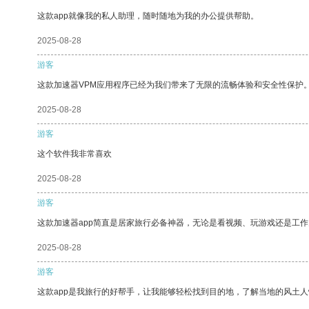
这款app就像我的私人助理，随时随地为我的办公提供帮助。
2025-08-28
游客
这款加速器VPM应用程序已经为我们带来了无限的流畅体验和安全性保护
2025-08-28
游客
这个软件我非常喜欢
2025-08-28
游客
这款加速器app简直是居家旅行必备神器，无论是看视频、玩游戏还是工
2025-08-28
游客
这款app是我旅行的好帮手，让我能够轻松找到目的地，了解当地的风土人