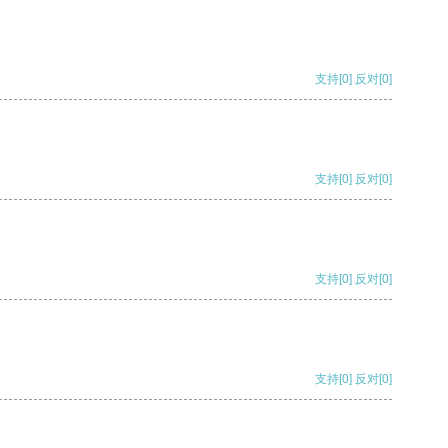
支持
[0]
反对
[0]
支持
[0]
反对
[0]
支持
[0]
反对
[0]
支持
[0]
反对
[0]