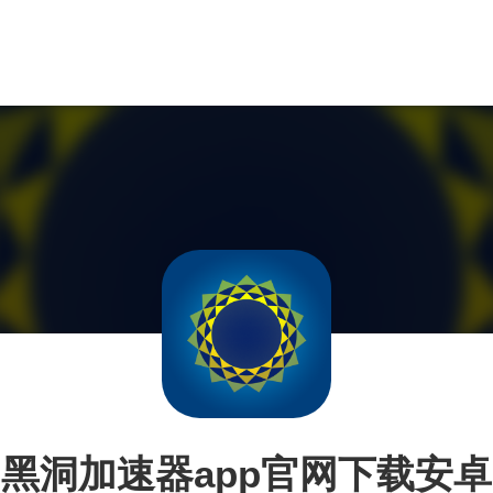
黑洞加速器app官网下载安卓