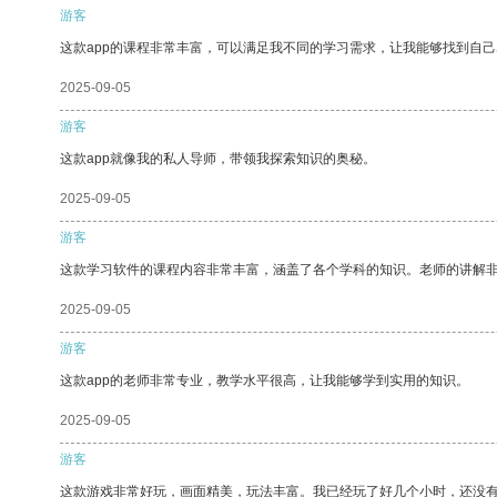
游客
这款app的课程非常丰富，可以满足我不同的学习需求，让我能够找到自
2025-09-05
游客
这款app就像我的私人导师，带领我探索知识的奥秘。
2025-09-05
游客
这款学习软件的课程内容非常丰富，涵盖了各个学科的知识。老师的讲解
2025-09-05
游客
这款app的老师非常专业，教学水平很高，让我能够学到实用的知识。
2025-09-05
游客
这款游戏非常好玩，画面精美，玩法丰富。我已经玩了好几个小时，还没