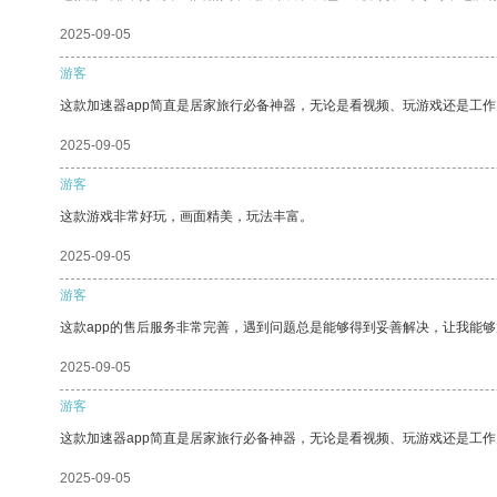
2025-09-05
游客
这款加速器app简直是居家旅行必备神器，无论是看视频、玩游戏还是工
2025-09-05
游客
这款游戏非常好玩，画面精美，玩法丰富。
2025-09-05
游客
这款app的售后服务非常完善，遇到问题总是能够得到妥善解决，让我能
2025-09-05
游客
这款加速器app简直是居家旅行必备神器，无论是看视频、玩游戏还是工
2025-09-05