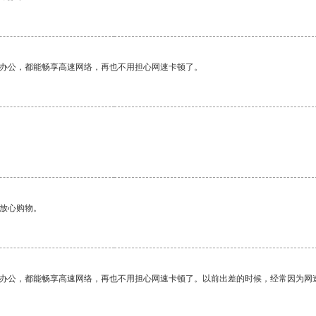
作办公，都能畅享高速网络，再也不用担心网速卡顿了。
够放心购物。
作办公，都能畅享高速网络，再也不用担心网速卡顿了。以前出差的时候，经常因为网