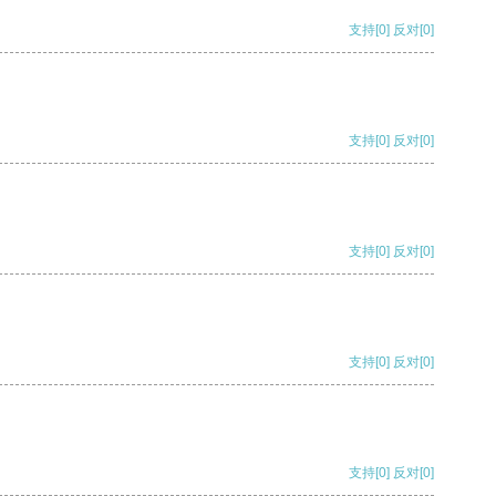
支持
[0]
反对
[0]
支持
[0]
反对
[0]
支持
[0]
反对
[0]
支持
[0]
反对
[0]
支持
[0]
反对
[0]