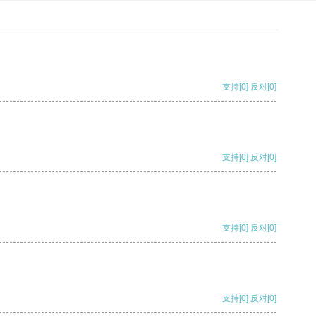
支持
[0]
反对
[0]
支持
[0]
反对
[0]
支持
[0]
反对
[0]
支持
[0]
反对
[0]