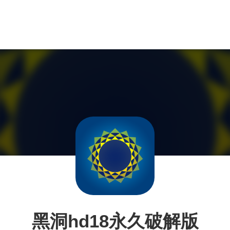
黑洞hd18永久破解版