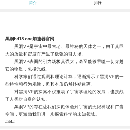
简介
排行
黑洞hd18.one加速器官网
黑洞VP是宇宙中最古老、最神秘的天体之一，由于其巨
大的质量和密度而产生了极强的引力场。
黑洞VP表面的引力场极其强大，甚至能够吞噬一切穿越
它的物质，包括光线。
科学家们通过观测和理论计算，逐渐揭示了黑洞VP的一
些特性和行为规律，但其本质仍然扑朔迷离。
对黑洞VP的探索不仅推动了宇宙学理论的发展，也挑战
了人类对自身的认知。
黑洞VP的存在让我们深刻体会到宇宙的无限神秘和广袤
空间，更激励我们进一步探索科学的未知领域。
#44#