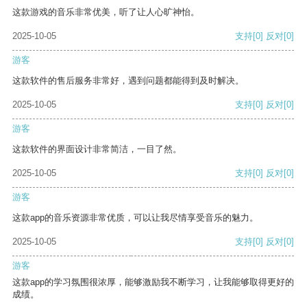
这款游戏的音乐非常优美，听了让人心旷神怡。
2025-10-05
支持
[0]
反对
[0]
游客
这款软件的售后服务非常好，遇到问题都能得到及时解决。
2025-10-05
支持
[0]
反对
[0]
游客
这款软件的界面设计非常简洁，一目了然。
2025-10-05
支持
[0]
反对
[0]
游客
这款app的音乐资源非常优质，可以让我尽情享受音乐的魅力。
2025-10-05
支持
[0]
反对
[0]
游客
这款app的学习氛围很浓厚，能够激励我不断学习，让我能够取得更好的
成绩。