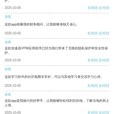
护。
2025-10-05
支持
[0]
反对
[0]
游客
这款app就像我的财务顾问，让我能够省钱又省心。
2025-10-05
支持
[0]
反对
[0]
游客
这款加速器VPM应用程序已经为我们带来了无限的隐私保护和安全性保
护。
2025-10-05
支持
[0]
反对
[0]
游客
这款学习软件的社区氛围非常好，可以与其他学习者交流学习心得。
2025-10-05
支持
[0]
反对
[0]
游客
这款app是我旅行的好帮手，让我能够轻松找到目的地，了解当地的风土
人情。
2025-10-05
支持
[0]
反对
[0]