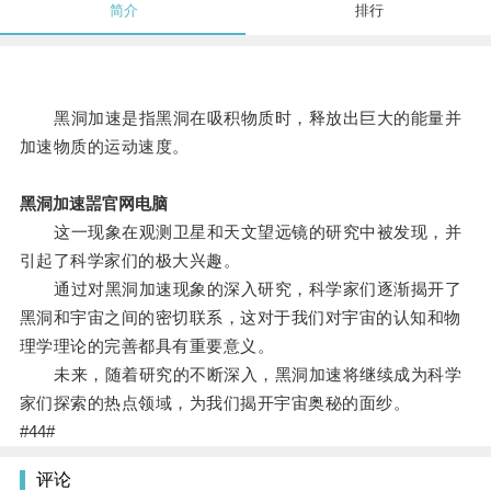
简介
排行
黑洞加速是指黑洞在吸积物质时，释放出巨大的能量并
加速物质的运动速度。
黑洞加速噐官网电脑
这一现象在观测卫星和天文望远镜的研究中被发现，并
引起了科学家们的极大兴趣。
通过对黑洞加速现象的深入研究，科学家们逐渐揭开了
黑洞和宇宙之间的密切联系，这对于我们对宇宙的认知和物
理学理论的完善都具有重要意义。
未来，随着研究的不断深入，黑洞加速将继续成为科学
家们探索的热点领域，为我们揭开宇宙奥秘的面纱。
#44#
评论