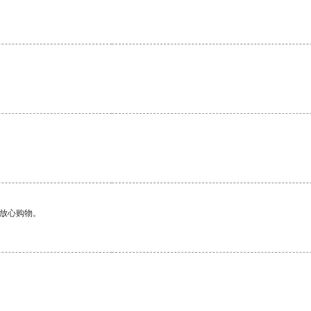
。
够放心购物。